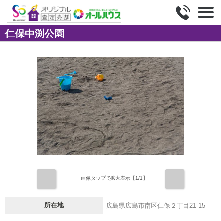
仁保中渕公園
前
次
画像タップで拡大表示【
1
/1】
所在地
広島県広島市南区仁保２丁目21-15