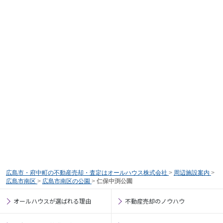
広島市・府中町の不動産売却・査定はオールハウス株式会社
>
周辺施設案内
>
広島市南区
>
広島市南区の公園
>
仁保中渕公園
オールハウスが選ばれる理由
不動産売却のノウハウ