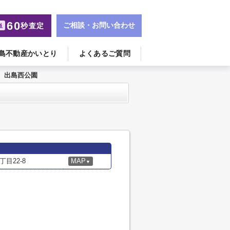
60
ご相談・お問い合わせ
秒査定
単
島不動産かいとり
よくあるご質問
出島西公園
目22-8
MAP
▼