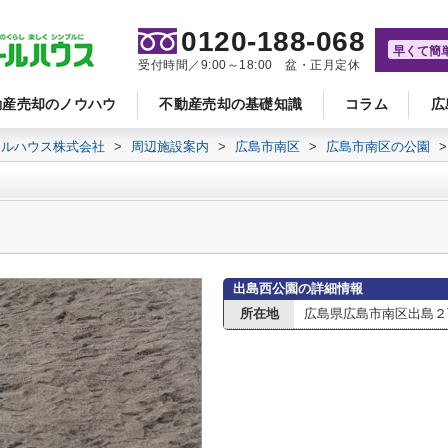
0120-188-068
早くて簡
受付時間／9:00～18:00 盆・正月定休
動産売却のノウハウ
不動産売却の基礎知識
コラム
広
ールハウス株式会社
>
周辺施設案内
>
広島市南区
>
広島市南区の公園
>
出島西公園の詳細情報
所在地
広島県広島市南区出島２丁