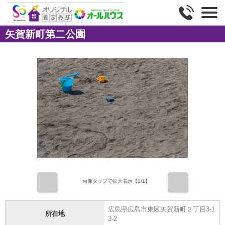
矢賀新町第二公園
前
次
画像タップで拡大表示【
1
/1】
広島県広島市東区矢賀新町２丁目3-1
所在地
3-2