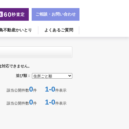
60
ご相談・お問い合わせ
秒査定
単
島不動産かいとり
よくあるご質問
は対応できません。
並び順：
0
1-0
該当公開件数
件
件表示
0
1-0
該当公開件数
件
件表示