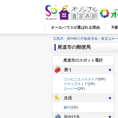
オールハウスが選ばれる理由
不
広島市・府中町の不動産売却・査定はオ
尾道市の郵便局
尾道市のスポット選択
買う
コンビニエンスストア
(6件)
ドラッグストア
(2件)
スーパー
(2件)
生活
銀行
(1件)
出かける